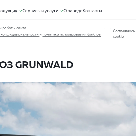
одукция
Сервисы и услуги
О заводе
Контакты
 работы сайта.
Соглашаюсь 
 конфиденциальности
и
политике использования файлов
cookie
ОЗ GRUNWALD