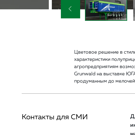
Цветовое решение в стил
характеристики полуприц
агропредприятиям возмож
Grunwald на выставке ЮГ
продуманным до мелочей
Контакты для СМИ
Д
и
м