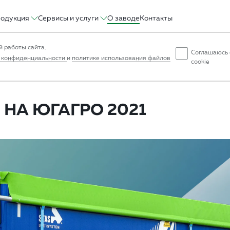
одукция
Сервисы и услуги
О заводе
Контакты
 работы сайта.
Соглашаюсь 
 конфиденциальности
и
политике использования файлов
cookie
НА ЮГАГРО 2021