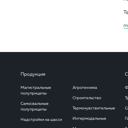
Т
m
Продукция
С
Магистральные
Агротехника
Ф
полуприцепы
Строительство
Т
Самосвальные
Термочувствительные
G
полуприцепы
Интермодальные
Г
Надстройки на шасси