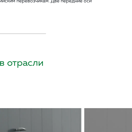
ийским перевозчикам. Две передние оси
в отрасли