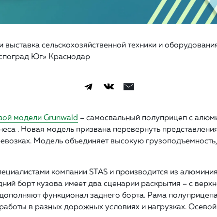
сии выставка сельскохозяйственной техники и оборудован
кспоград Юг» Краснодар
вой модели Grunwald
– самосвальный полуприцеп с алюми
неса . Новая модель призвана перевернуть представления
возках. Модель объединяет высокую грузоподъемность,
пециалистами компании STAS и производится из алюминия
ний борт кузова имеет два сценарии раскрытия – с верх
дополняют функционал заднего борта. Рама полуприцепа
работы в разных дорожных условиях и нагрузках. Осевой