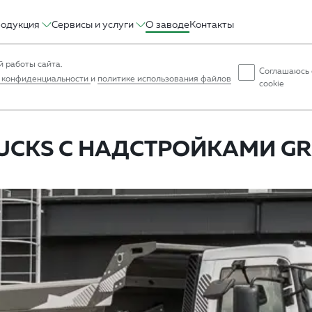
одукция
Сервисы и услуги
О заводе
Контакты
 работы сайта.
Соглашаюсь 
 конфиденциальности
и
политике использования файлов
cookie
UCKS С НАДСТРОЙКАМИ G