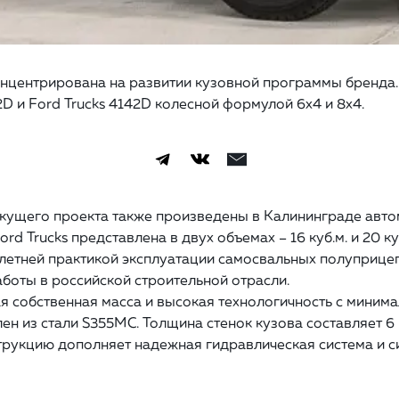
онцентрирована на развитии кузовной программы бренда
2D и Ford Trucks 4142D колесной формулой 6x4 и 8x4.
текущего проекта также произведены в Калининграде ав
rd Trucks представлена в двух объемах – 16 куб.м. и 20 к
олетней практикой эксплуатации самосвальных полуприцеп
боты в российской строительной отрасли.
 собственная масса и высокая технологичность с миним
ен из стали S355MC. Толщина стенок кузова составляет 6 
струкцию дополняет надежная гидравлическая система и с