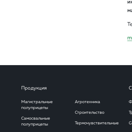
и
м
Т
m
Продукция
С
Магистральные
Агротехника
Ф
полуприцепы
Строительство
Т
Самосвальные
Термочувствительные
G
полуприцепы