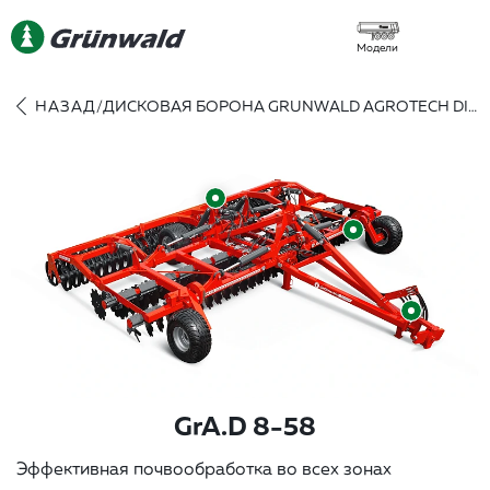
Модели
НАЗАД
/
ДИСКОВАЯ БОРОНА GRUNWALD AGROTECH DISCATOR 8/58
GrA.D 8-58
Эффeктивная пoчвooбpабoткa вo вcex зoнax