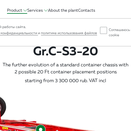
Product
Services
About the plant
Contacts
ght
Tipper
Superstructure
Container chassis
Refrigerated
 работы сайта.
Соглашаюсь 
 конфиденциальности
и
политике использования файлов
cookie
Gr.C-S3-20
The further evolution of a standard container chassis with
2 possible 20 Ft container placement positions
starting from 3 300 000 rub. VAT incl