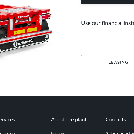
Use our financial ins
LEASING
ervices
About the plant
Contacts
inancing
History
Sales departm