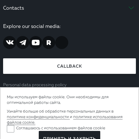
Contacts
Explore our social media:
CALLBACK
Personal data processing policy
Consent to the processing of personal data
Мы используем файлы cookie. Они необходимы для
8 (800) 444 65 39
оптимальной работы сайта.
Узнайте больше об обработке персональных данных в
ООО Грюнвальд. ИНН 3907050249. ОГРН 1063906101038.
политике конфиденциальности
и
политике использования
238312, Калининградская область, р-н Гурьевский, п.
файлов cookie.
Соглашаюсь с использованием файлов cookie
Прибрежное, ул. Калининградское шоссе, д. 1, помещ. 1
ПРИНЯТЬ И ЗАКРЫТЬ