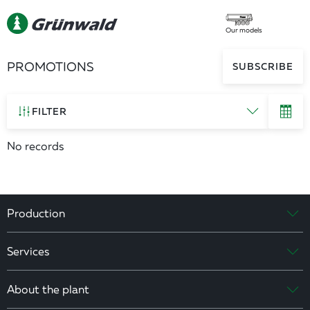
Our models
PROMOTIONS
SUBSCRIBE
FILTER
No records
Production
Services
About the plant